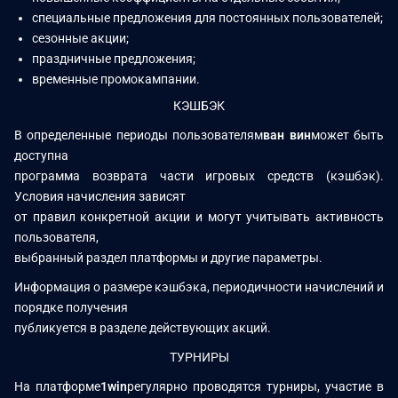
специальные предложения для постоянных пользователей;
сезонные акции;
праздничные предложения;
временные промокампании.
КЭШБЭК
В определенные периоды пользователям
ван вин
может быть
доступна
программа возврата части игровых средств (кэшбэк).
Условия начисления зависят
от правил конкретной акции и могут учитывать активность
пользователя,
выбранный раздел платформы и другие параметры.
Информация о размере кэшбэка, периодичности начислений и
порядке получения
публикуется в разделе действующих акций.
ТУРНИРЫ
На платформе
1win
регулярно проводятся турниры, участие в