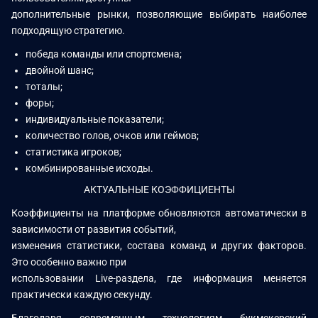
дополнительные рынки, позволяющие выбирать наиболее
подходящую стратегию.
победа команды или спортсмена;
двойной шанс;
тоталы;
форы;
индивидуальные показатели;
количество голов, очков или геймов;
статистика игроков;
комбинированные исходы.
АКТУАЛЬНЫЕ КОЭФФИЦИЕНТЫ
Коэффициенты на платформе обновляются автоматически в
зависимости от развития событий,
изменения статистики, состава команд и других факторов.
Это особенно важно при
использовании Live-раздела, где информация меняется
практически каждую секунду.