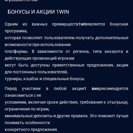
БОНУСЫ И АКЦИИ 1WIN
Одним из важных преимуществ
1win
является бонусная
программа,
которая позволяет пользователям получать дополнительные
возможности при использовании
платформы. В зависимости от региона, типа аккаунта и
действующих промоакций игрокам
могут быть доступны приветственные предложения, акции
для постоянных пользователей,
турниры, кэшбэк и специальные бонусы.
Перед участием в любой акции
1 вин
рекомендуется
ознакомиться с ее
условиями, включая сроки действия, требования к отыгрышу,
ограничения по играм,
минимальные депозиты и другие правила. Это поможет лучше
понимать особенности
конкретного предложения.