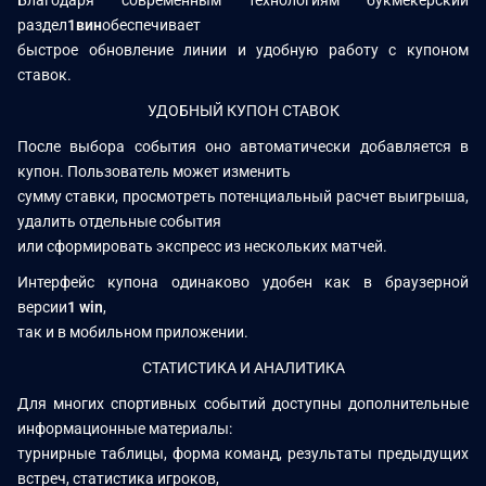
Благодаря современным технологиям букмекерский
раздел
1вин
обеспечивает
быстрое обновление линии и удобную работу с купоном
ставок.
УДОБНЫЙ КУПОН СТАВОК
После выбора события оно автоматически добавляется в
купон. Пользователь может изменить
сумму ставки, просмотреть потенциальный расчет выигрыша,
удалить отдельные события
или сформировать экспресс из нескольких матчей.
Интерфейс купона одинаково удобен как в браузерной
версии
1 win
,
так и в мобильном приложении.
СТАТИСТИКА И АНАЛИТИКА
Для многих спортивных событий доступны дополнительные
информационные материалы:
турнирные таблицы, форма команд, результаты предыдущих
встреч, статистика игроков,