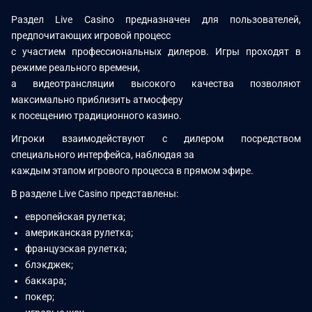
Раздел Live Casino предназначен для пользователей,
предпочитающих игровой процесс
с участием профессиональных дилеров. Игры проходят в
режиме реального времени,
а видеотрансляции высокого качества позволяют
максимально приблизить атмосферу
к посещению традиционного казино.
Игроки взаимодействуют с дилером посредством
специального интерфейса, наблюдая за
каждым этапом игрового процесса в прямом эфире.
В разделе Live Casino представлены:
европейская рулетка;
американская рулетка;
французская рулетка;
блэкджек;
баккара;
покер;