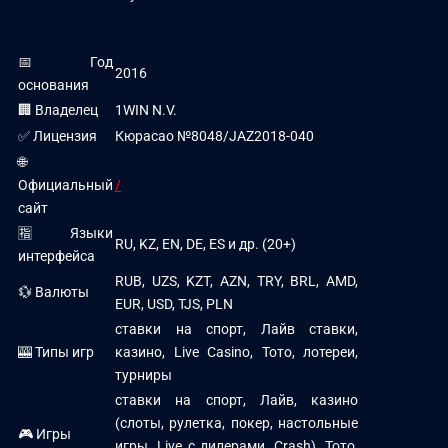
📅 Год
2016
основания
🏢 Владелец
1WIN N.V.
✅ Лицензия
Кюрасао №8048/JAZ2018-040
🌐
Официальный
/
сайт
🈯 Языки
RU, KZ, EN, DE, ES и др. (20+)
интерфейса
RUB, UZS, KZT, AZN, TRY, BRL, AMD,
💱 Валюты
EUR, USD, TJS, PLN
ставки на спорт, Лайв ставки,
🎰 Типы игр
казино, Live Casino, Тото, лотереи,
турниры
ставки на спорт, Лайв, казино
(слоты, рулетка, покер, настольные
🎮 Игры
игры, Live с дилерами, Crash), Тото,