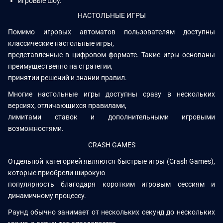
игровые шоу.
НАСТОЛЬНЫЕ ИГРЫ
Помимо игровых автоматов пользователям доступны
классические настольные игры,
представленные в цифровом формате. Такие игры основаны
преимущественно на стратегии,
принятии решений и знании правил.
Многие настольные игры доступны сразу в нескольких
версиях, отличающихся правилами,
лимитами ставок и дополнительными игровыми
возможностями.
CRASH GAMES
Отдельной категорией являются быстрые игры (Crash Games),
которые приобрели широкую
популярность благодаря коротким игровым сессиям и
динамичному процессу.
Раунд обычно занимает от нескольких секунд до нескольких