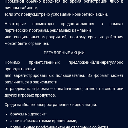
Промокод обычно вводится во время регистрации либо в
личном кабинете,
если это предусмотрено условиями конкретной акции.
Некоторые промокоды предоставляются в рамках
партнерских программ, рекламных кампаний
или специальных мероприятий, поэтому срок их действия
может быть ограничен.
РЕГУЛЯРНЫЕ АКЦИИ
Помимо приветственных предложений,
1вин
регулярно
проводит акции
для зарегистрированных пользователей. Их формат может
различаться в зависимости
от раздела платформы — онлайн-казино, ставок на спорт или
других игровых продуктов.
Среди наиболее распространенных видов акций:
бонусы на депозит;
акции с бесплатными вращениями;
повышенные коэффициенты на отдельные события;