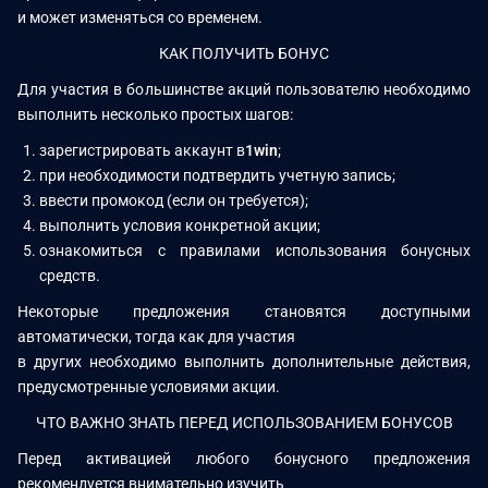
и может изменяться со временем.
КАК ПОЛУЧИТЬ БОНУС
Для участия в большинстве акций пользователю необходимо
выполнить несколько простых шагов:
зарегистрировать аккаунт в
1win
;
при необходимости подтвердить учетную запись;
ввести промокод (если он требуется);
выполнить условия конкретной акции;
ознакомиться с правилами использования бонусных
средств.
Некоторые предложения становятся доступными
автоматически, тогда как для участия
в других необходимо выполнить дополнительные действия,
предусмотренные условиями акции.
ЧТО ВАЖНО ЗНАТЬ ПЕРЕД ИСПОЛЬЗОВАНИЕМ БОНУСОВ
Перед активацией любого бонусного предложения
рекомендуется внимательно изучить