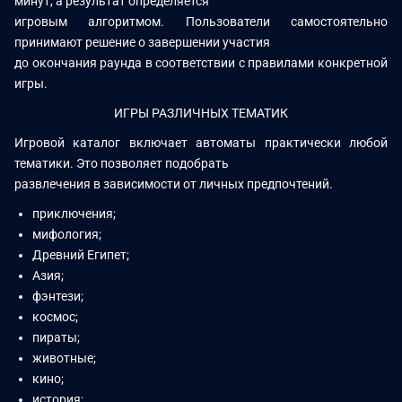
минут, а результат определяется
игровым алгоритмом. Пользователи самостоятельно
принимают решение о завершении участия
до окончания раунда в соответствии с правилами конкретной
игры.
ИГРЫ РАЗЛИЧНЫХ ТЕМАТИК
Игровой каталог включает автоматы практически любой
тематики. Это позволяет подобрать
развлечения в зависимости от личных предпочтений.
приключения;
мифология;
Древний Египет;
Азия;
фэнтези;
космос;
пираты;
животные;
кино;
история;