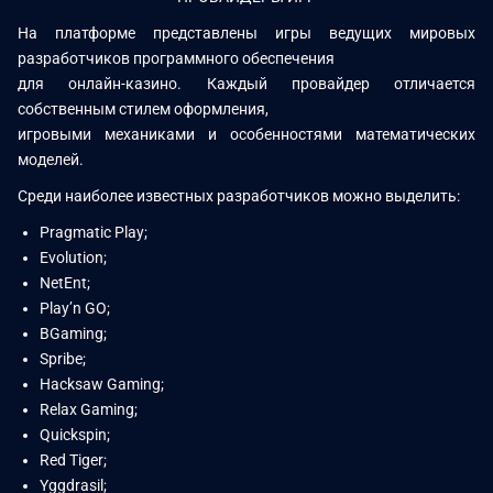
На платформе представлены игры ведущих мировых
разработчиков программного обеспечения
для онлайн-казино. Каждый провайдер отличается
собственным стилем оформления,
игровыми механиками и особенностями математических
моделей.
Среди наиболее известных разработчиков можно выделить:
Pragmatic Play;
Evolution;
NetEnt;
Play’n GO;
BGaming;
Spribe;
Hacksaw Gaming;
Relax Gaming;
Quickspin;
Red Tiger;
Yggdrasil;